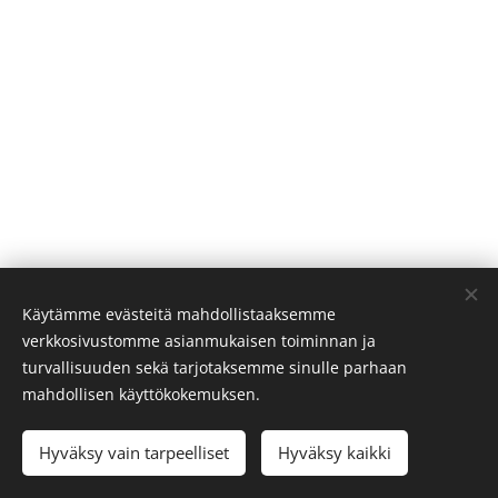
Käytämme evästeitä mahdollistaaksemme
verkkosivustomme asianmukaisen toiminnan ja
turvallisuuden sekä tarjotaksemme sinulle parhaan
© 2026
Sakylapadel
-
Säkylätriathlon
-
Säkylän Urheilijat
mahdollisen käyttökokemuksen.
ry.
Kaikki oikeudet pidätetään.
Evästeet
Hyväksy vain tarpeelliset
Hyväksy kaikki